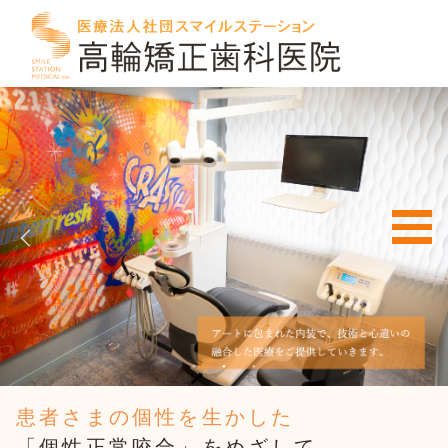
se
Menu
患者さまの個性を生かした
「個性正常咬合」をめざして