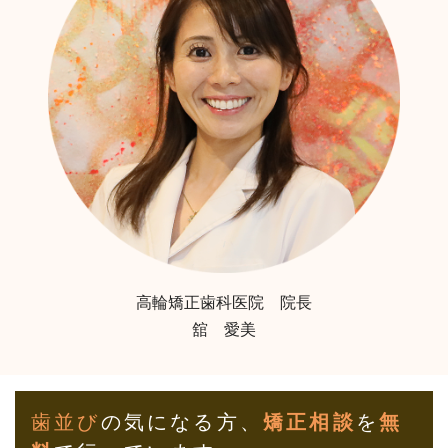
高輪矯正歯科医院 院長
舘 愛美
歯並び
の気になる方、
矯正相談
を
無